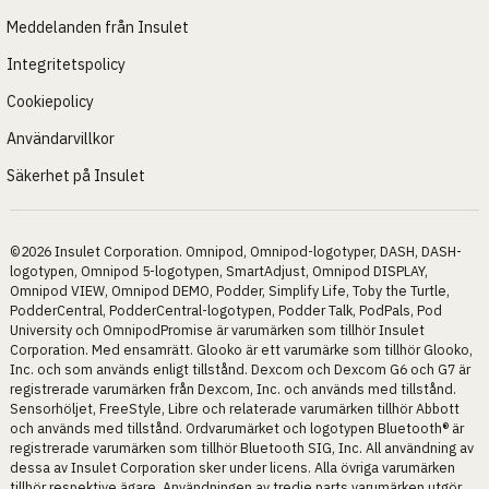
Meddelanden från Insulet
Integritetspolicy
Cookiepolicy
Användarvillkor
Säkerhet på Insulet
©2026 Insulet Corporation. Omnipod, Omnipod-logotyper, DASH, DASH-
logotypen, Omnipod 5-logotypen, SmartAdjust, Omnipod DISPLAY,
Omnipod VIEW, Omnipod DEMO, Podder, Simplify Life, Toby the Turtle,
PodderCentral, PodderCentral-logotypen, Podder Talk, PodPals, Pod
University och OmnipodPromise är varumärken som tillhör Insulet
Corporation. Med ensamrätt. Glooko är ett varumärke som tillhör Glooko,
Inc. och som används enligt tillstånd. Dexcom och Dexcom G6 och G7 är
registrerade varumärken från Dexcom, Inc. och används med tillstånd.
Sensorhöljet, FreeStyle, Libre och relaterade varumärken tillhör Abbott
och används med tillstånd. Ordvarumärket och logotypen Bluetooth® är
registrerade varumärken som tillhör Bluetooth SIG, Inc. All användning av
dessa av Insulet Corporation sker under licens. Alla övriga varumärken
tillhör respektive ägare. Användningen av tredje parts varumärken utgör