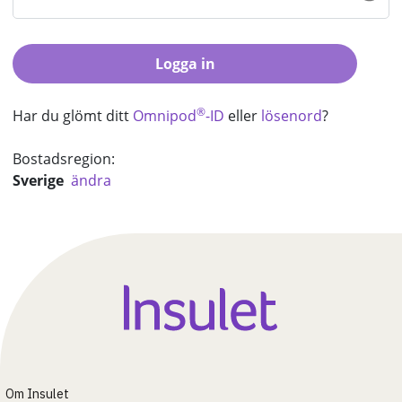
Logga in
®
Har du glömt ditt
Omnipod
-ID
eller
lösenord
?
Bostadsregion:
Sverige
ändra
Om Insulet